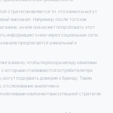
ой стратегии является то, что клиенты могут
мый ими канал. Например, после того как
агазине, он или она может попробовать этот
чить информацию о нем через социальные сети.
м канале предлагается уникальный и
инга важно, чтобы переходы между каналами
 с которыми сталкиваются потребители при
, могут подорвать доверие к бренду. Таким
, отслеживание аналитики и
я ключевыми компонентами успешной стратегии