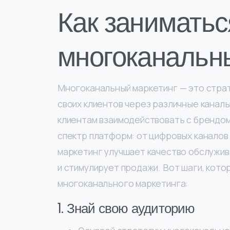
Как заниматьс
многоканальн
Многоканальный маркетинг — это страт
своих клиентов через различные каналы
клиентам взаимодействовать с брендом
спектр платформ: от цифровых канало
маркетинг улучшает качество обслужив
и стимулирует продажи. Вот шаги, кото
многоканального маркетинга:
1. Знай свою аудиторию