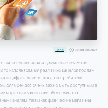
22 апреля 2025
Genel
егия, направленная на улучшение качества
ного использования различных каналов продаж
енном цифровом мире, когда потребители
м, для брендов очень важно быть доступными в
му маркетингу компании обеспечивают
ым каналам, таким как физические магазины,
е приложения и электронная почта.