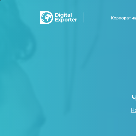
Корпорати
H