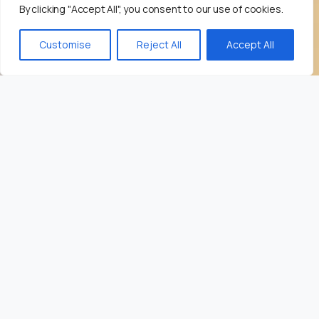
By clicking "Accept All", you consent to our use of cookies.
Customise
Reject All
Accept All
Мы — агентство цифрового маркетинга и
технологий, которое внедрило подход