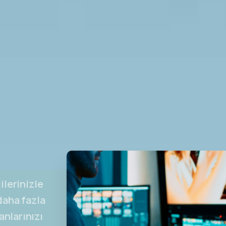
ilerinizle
 daha fazla
anlarınızı