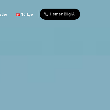
Hemen Bilgi Al
etler
Türkçe