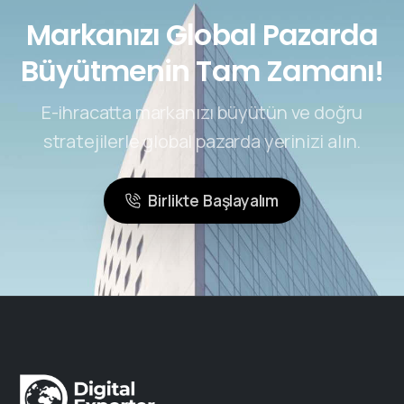
Markanızı Global Pazarda
Büyütmenin Tam Zamanı!
E-ihracatta markanızı büyütün ve doğru
stratejilerle global pazarda yerinizi alın.
Birlikte Başlayalım