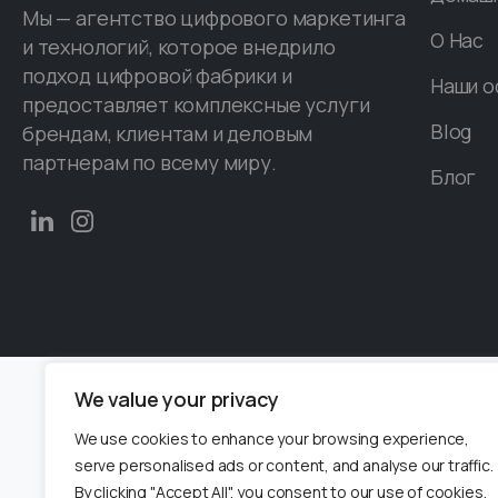
Мы — агентство цифрового маркетинга
O Hac
и технологий, которое внедрило
подход цифровой фабрики и
Наши о
предоставляет комплексные услуги
Blog
брендам, клиентам и деловым
партнерам по всему миру.
Блог
We value your privacy
We use cookies to enhance your browsing experience,
serve personalised ads or content, and analyse our traffic.
By clicking "Accept All", you consent to our use of cookies.